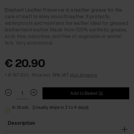
Elephant Leather Preserver is a leather grease for the
care of matt to shiny smooth leather. It protects,
waterproofs and maintains the leather. Ideal for greased
leather/neck leather. Made from 100% synthetic grease,
acid-free, odourless, and free of vegetable or animal
fats. Very economical.
€ 20.90
= € 167.20/L ·
Price incl. 19% VAT
plus shipping
Add to Basket
In Stock.
(Usually ships in 2 to 4 days)
Description