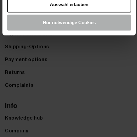
Request colour chart
Auswahl erlauben
Service
Nur notwendige Cookies
Right of withdrawal
Shipping-Options
Payment options
Returns
Complaints
Info
Knowledge hub
Company