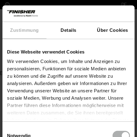
DE
Zustimmung
Details
Über Cookies
Diese Webseite verwendet Cookies
Wash & Finish freeze
Wir verwenden Cookies, um Inhalte und Anzeigen zu
personalisieren, Funktionen für soziale Medien anbieten
Es wurde kein Artikel zu Ihrer Anfrage gefunden
zu können und die Zugriffe auf unsere Website zu
analysieren. Außerdem geben wir Informationen zu Ihrer
Verwendung unserer Website an unsere Partner für
soziale Medien, Werbung und Analysen weiter. Unsere
Partner führen diese Informationen möglicherweise mit
weiteren Daten zusammen, die Sie ihnen bereitgestellt
haben oder die sie im Rahmen Ihrer Nutzung der Dienste
gesammelt haben. Weitere Details sowie die
Einwilligungsauswahl
Einstellungen zu den Cookies finden Sie unter
Notwendig