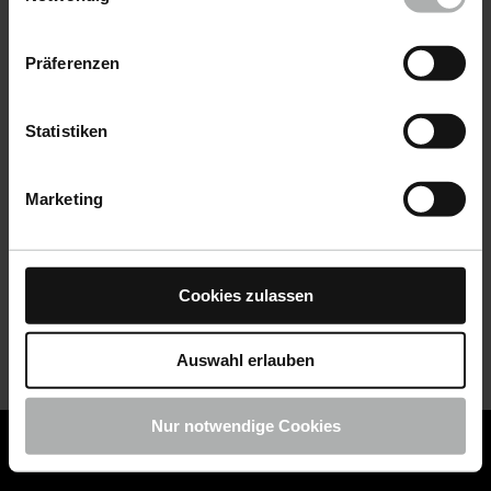
Datenschutz
|
Impressum
Präferenzen
Statistiken
Marketing
Cookies zulassen
Auswahl erlauben
Nur notwendige Cookies
COLOURLOCK ist jetzt Teil von KochChemie -
Jetzt
COLOURLOCK Produkte shoppen