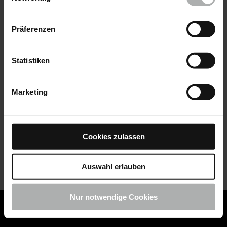
Datenschutz
|
Impressum
Präferenzen
Statistiken
Marketing
Cookies zulassen
Auswahl erlauben
Nur notwendige Cookies
COLOURLOCK ist jetzt Teil von KochChemie -
Jetzt
COLOURLOCK Produkte shoppen