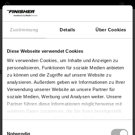
DE
Zustimmung
Details
Über Cookies
Diese Webseite verwendet Cookies
Vorsprüheinrichtung
Wir verwenden Cookies, um Inhalte und Anzeigen zu
personalisieren, Funktionen für soziale Medien anbieten
Es wurde kein Artikel zu Ihrer Anfrage gefunden
zu können und die Zugriffe auf unsere Website zu
analysieren. Außerdem geben wir Informationen zu Ihrer
Verwendung unserer Website an unsere Partner für
soziale Medien, Werbung und Analysen weiter. Unsere
Partner führen diese Informationen möglicherweise mit
weiteren Daten zusammen, die Sie ihnen bereitgestellt
haben oder die sie im Rahmen Ihrer Nutzung der Dienste
gesammelt haben. Weitere Details sowie die
Einwilligungsauswahl
Einstellungen zu den Cookies finden Sie unter
Notwendig