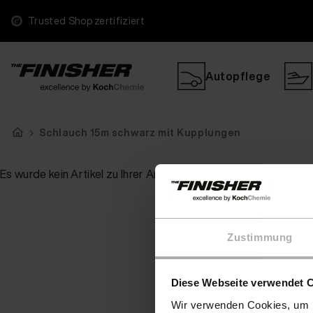
Trusted Shop zertifiziert
Autopflege
Schlauch 15m schwarz mit Kupplungen
Es wurde kein Artikel zu Ihrer Anfrage gefunden
Zustimmung
Diese Webseite verwendet 
Wir verwenden Cookies, um I