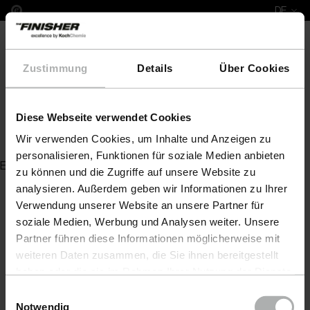
DE
Zustimmung
Details
Über Cookies
Diese Webseite verwendet Cookies
Quick & Shine.
Wir verwenden Cookies, um Inhalte und Anzeigen zu
personalisieren, Funktionen für soziale Medien anbieten
Es wurde kein Artikel zu Ihrer Anfrage gefunden
zu können und die Zugriffe auf unsere Website zu
analysieren. Außerdem geben wir Informationen zu Ihrer
Verwendung unserer Website an unsere Partner für
soziale Medien, Werbung und Analysen weiter. Unsere
Partner führen diese Informationen möglicherweise mit
weiteren Daten zusammen, die Sie ihnen bereitgestellt
haben oder die sie im Rahmen Ihrer Nutzung der Dienste
gesammelt haben. Weitere Details sowie die
Einwilligungsauswahl
Einstellungen zu den Cookies finden Sie unter
Notwendig