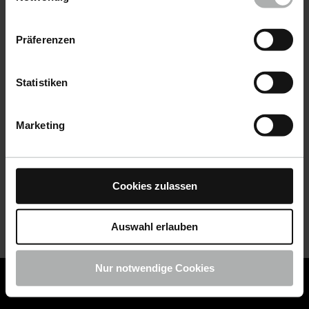
Datenschutz
|
Impressum
Präferenzen
Statistiken
Marketing
Cookies zulassen
Auswahl erlauben
Nur notwendige Cookies
COLOURLOCK ist jetzt Teil von KochChemie -
Jetzt
COLOURLOCK Produkte shoppen