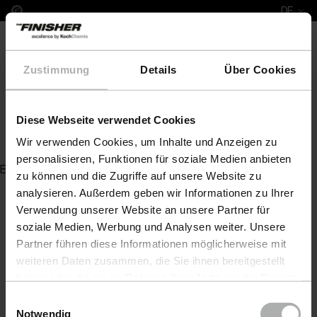
DE
Zustimmung
Details
Über Cookies
Diese Webseite verwendet Cookies
PreWash express
Wir verwenden Cookies, um Inhalte und Anzeigen zu
personalisieren, Funktionen für soziale Medien anbieten
Es wurde kein Artikel zu Ihrer Anfrage gefunden
zu können und die Zugriffe auf unsere Website zu
analysieren. Außerdem geben wir Informationen zu Ihrer
Verwendung unserer Website an unsere Partner für
soziale Medien, Werbung und Analysen weiter. Unsere
Partner führen diese Informationen möglicherweise mit
weiteren Daten zusammen, die Sie ihnen bereitgestellt
haben oder die sie im Rahmen Ihrer Nutzung der Dienste
gesammelt haben. Weitere Details sowie die
Einwilligungsauswahl
Einstellungen zu den Cookies finden Sie unter
Notwendig