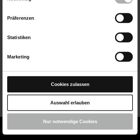
Datenschutz
|
Impressum
Präferenzen
Statistiken
Marketing
Cookies zulassen
Auswahl erlauben
Nur notwendige Cookies
COLOURLOCK ist jetzt Teil von KochChemie -
Jetzt
COLOURLOCK Produkte shoppen