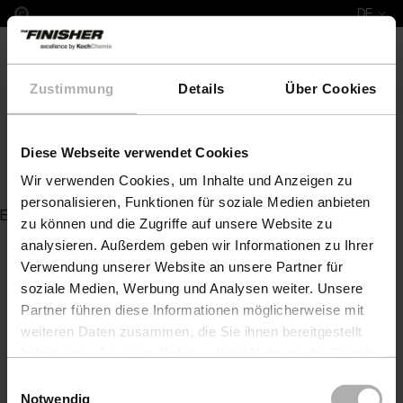
DE
Zustimmung
Details
Über Cookies
Diese Webseite verwendet Cookies
PreWash A
Wir verwenden Cookies, um Inhalte und Anzeigen zu
personalisieren, Funktionen für soziale Medien anbieten
Es wurde kein Artikel zu Ihrer Anfrage gefunden
zu können und die Zugriffe auf unsere Website zu
analysieren. Außerdem geben wir Informationen zu Ihrer
Verwendung unserer Website an unsere Partner für
soziale Medien, Werbung und Analysen weiter. Unsere
Partner führen diese Informationen möglicherweise mit
weiteren Daten zusammen, die Sie ihnen bereitgestellt
haben oder die sie im Rahmen Ihrer Nutzung der Dienste
gesammelt haben. Weitere Details sowie die
Einwilligungsauswahl
Einstellungen zu den Cookies finden Sie unter
Notwendig