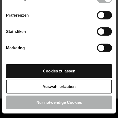
Datenschutz
|
Impressum
Präferenzen
Statistiken
Marketing
Cookies zulassen
Auswahl erlauben
Nur notwendige Cookies
COLOURLOCK ist jetzt Teil von KochChemie -
Jetzt
COLOURLOCK Produkte shoppen