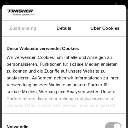
DE
Zustimmung
Details
Über Cookies
Diese Webseite verwendet Cookies
Polierteller mit
Wir verwenden Cookies, um Inhalte und Anzeigen zu
personalisieren, Funktionen für soziale Medien anbieten
Es wurde kein Artikel zu Ihrer Anfrage gefunden
zu können und die Zugriffe auf unsere Website zu
analysieren. Außerdem geben wir Informationen zu Ihrer
Verwendung unserer Website an unsere Partner für
soziale Medien, Werbung und Analysen weiter. Unsere
Partner führen diese Informationen möglicherweise mit
weiteren Daten zusammen, die Sie ihnen bereitgestellt
haben oder die sie im Rahmen Ihrer Nutzung der Dienste
gesammelt haben. Weitere Details sowie die
Einwilligungsauswahl
Einstellungen zu den Cookies finden Sie unter
Notwendig