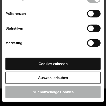
Datenschutz
|
Impressum
Präferenzen
Statistiken
Marketing
Cookies zulassen
Auswahl erlauben
Nur notwendige Cookies
COLOURLOCK ist jetzt Teil von KochChemie -
Jetzt
COLOURLOCK Produkte shoppen