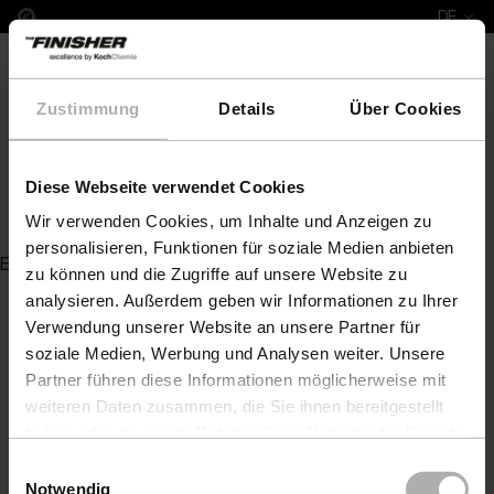
DE
Zustimmung
Details
Über Cookies
Diese Webseite verwendet Cookies
One Cut & Finish P6.01 0,25 l
Wir verwenden Cookies, um Inhalte und Anzeigen zu
personalisieren, Funktionen für soziale Medien anbieten
Es wurde kein Artikel zu Ihrer Anfrage gefunden
zu können und die Zugriffe auf unsere Website zu
analysieren. Außerdem geben wir Informationen zu Ihrer
Verwendung unserer Website an unsere Partner für
soziale Medien, Werbung und Analysen weiter. Unsere
Partner führen diese Informationen möglicherweise mit
weiteren Daten zusammen, die Sie ihnen bereitgestellt
haben oder die sie im Rahmen Ihrer Nutzung der Dienste
gesammelt haben. Weitere Details sowie die
Einwilligungsauswahl
Einstellungen zu den Cookies finden Sie unter
Notwendig