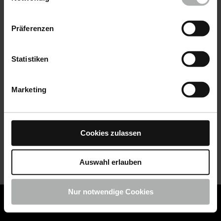
Datenschutz
|
Impressum
Präferenzen
Statistiken
Marketing
Cookies zulassen
Auswahl erlauben
Nur notwendige Cookies
COLOURLOCK ist jetzt Teil von KochChemie -
Jetzt
COLOURLOCK Produkte shoppen