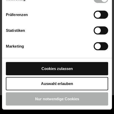
Datenschutz
|
Impressum
Präferenzen
Statistiken
Marketing
Cookies zulassen
Auswahl erlauben
Nur notwendige Cookies
COLOURLOCK ist jetzt Teil von KochChemie -
Jetzt
COLOURLOCK Produkte shoppen