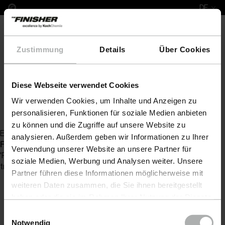
DE
Zustimmung
Details
Über Cookies
Diese Webseite verwendet Cookies
COLOURLOCK Lederpflege
COLOURLOCK Zubehö
Wir verwenden Cookies, um Inhalte und Anzeigen zu
Zurück zur Artikelübersicht
personalisieren, Funktionen für soziale Medien anbieten
zu können und die Zugriffe auf unsere Website zu
Es wurde kein Artikel zu Ihrer Anfrage gefunden
analysieren. Außerdem geben wir Informationen zu Ihrer
Fatal error
: Uncaught Exception: Serialization of
Verwendung unserer Website an unsere Partner für
'ReflectionProperty' is not allowed in [no active file]:0 Stack
soziale Medien, Werbung und Analysen weiter. Unsere
trace: #0 {main} thrown in
[no active file]
on line
0
Partner führen diese Informationen möglicherweise mit
weiteren Daten zusammen, die Sie ihnen bereitgestellt
haben oder die sie im Rahmen Ihrer Nutzung der Dienste
gesammelt haben. Weitere Details sowie die
Einwilligungsauswahl
Einstellungen zu den Cookies finden Sie unter
Notwendig