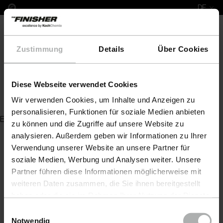
DE
Zustimmung
Details
Über Cookies
Diese Webseite verwendet Cookies
Microfaser-Polierpad 130 mm
Wir verwenden Cookies, um Inhalte und Anzeigen zu
personalisieren, Funktionen für soziale Medien anbieten
Es wurde kein Artikel zu Ihrer Anfrage gefunden
zu können und die Zugriffe auf unsere Website zu
analysieren. Außerdem geben wir Informationen zu Ihrer
Verwendung unserer Website an unsere Partner für
soziale Medien, Werbung und Analysen weiter. Unsere
Partner führen diese Informationen möglicherweise mit
weiteren Daten zusammen, die Sie ihnen bereitgestellt
haben oder die sie im Rahmen Ihrer Nutzung der Dienste
gesammelt haben. Weitere Details sowie die
Einwilligungsauswahl
Einstellungen zu den Cookies finden Sie unter
Notwendig