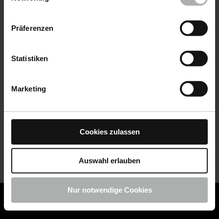
Datenschutz
|
Impressum
Präferenzen
Statistiken
Marketing
Cookies zulassen
Auswahl erlauben
Nur notwendige Cookies
COLOURLOCK ist jetzt Teil von KochChemie -
Jetzt
COLOURLOCK Produkte shoppen