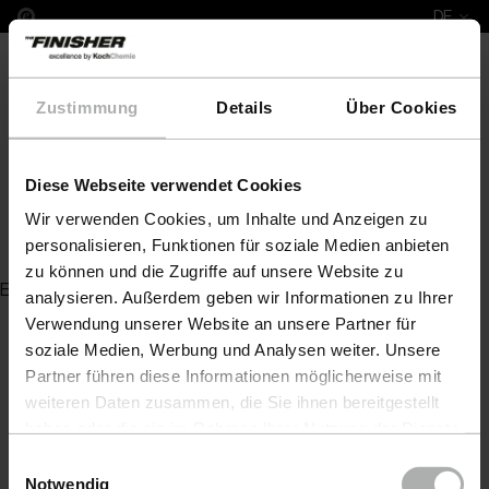
DE
Zustimmung
Details
Über Cookies
Diese Webseite verwendet Cookies
COLOURLOCK Leather Colour metallic effect silver 1
Wir verwenden Cookies, um Inhalte und Anzeigen zu
Zurück zur Artikelübersicht
personalisieren, Funktionen für soziale Medien anbieten
zu können und die Zugriffe auf unsere Website zu
Es wurde kein Artikel zu Ihrer Anfrage gefunden
analysieren. Außerdem geben wir Informationen zu Ihrer
Verwendung unserer Website an unsere Partner für
soziale Medien, Werbung und Analysen weiter. Unsere
Partner führen diese Informationen möglicherweise mit
weiteren Daten zusammen, die Sie ihnen bereitgestellt
haben oder die sie im Rahmen Ihrer Nutzung der Dienste
gesammelt haben. Weitere Details sowie die
Einwilligungsauswahl
Einstellungen zu den Cookies finden Sie unter
Notwendig