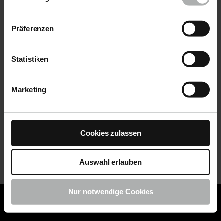
Datenschutz
|
Impressum
Präferenzen
Statistiken
Marketing
Cookies zulassen
Auswahl erlauben
Nur notwendige Cookies
COLOURLOCK ist jetzt Teil von KochChemie -
Jetzt
COLOURLOCK Produkte shoppen