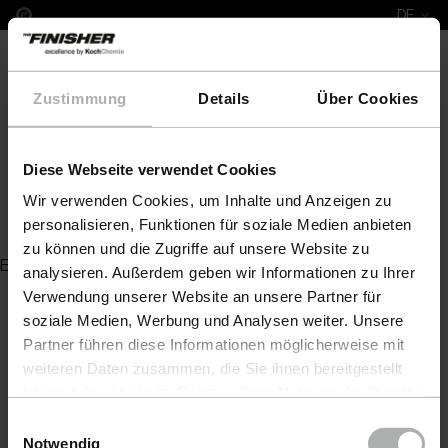
DE
Zustimmung
Details
Über Cookies
Diese Webseite verwendet Cookies
COLOURLOCK Leather Colour green 250 ml
Wir verwenden Cookies, um Inhalte und Anzeigen zu
Zurück zur Artikelübersicht
personalisieren, Funktionen für soziale Medien anbieten
zu können und die Zugriffe auf unsere Website zu
Es wurde kein Artikel zu Ihrer Anfrage gefunden
analysieren. Außerdem geben wir Informationen zu Ihrer
Verwendung unserer Website an unsere Partner für
soziale Medien, Werbung und Analysen weiter. Unsere
Partner führen diese Informationen möglicherweise mit
weiteren Daten zusammen, die Sie ihnen bereitgestellt
haben oder die sie im Rahmen Ihrer Nutzung der Dienste
gesammelt haben. Weitere Details sowie die
Einwilligungsauswahl
Einstellungen zu den Cookies finden Sie unter
Notwendig