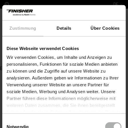
DE
Zustimmung
Details
Über Cookies
Diese Webseite verwendet Cookies
Hochglanz-Antihologramm M2.01
Wir verwenden Cookies, um Inhalte und Anzeigen zu
personalisieren, Funktionen für soziale Medien anbieten
Es wurde kein Artikel zu Ihrer Anfrage gefunden
zu können und die Zugriffe auf unsere Website zu
analysieren. Außerdem geben wir Informationen zu Ihrer
Verwendung unserer Website an unsere Partner für
soziale Medien, Werbung und Analysen weiter. Unsere
Partner führen diese Informationen möglicherweise mit
weiteren Daten zusammen, die Sie ihnen bereitgestellt
haben oder die sie im Rahmen Ihrer Nutzung der Dienste
gesammelt haben. Weitere Details sowie die
Einwilligungsauswahl
Einstellungen zu den Cookies finden Sie unter
Notwendig