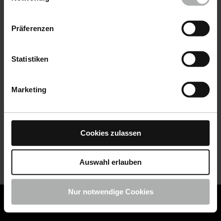
Datenschutz
|
Impressum
Präferenzen
Statistiken
Marketing
Cookies zulassen
Auswahl erlauben
Nur notwendige Cookies
COLOURLOCK ist jetzt Teil von KochChemie -
Jetzt
COLOURLOCK Produkte shoppen