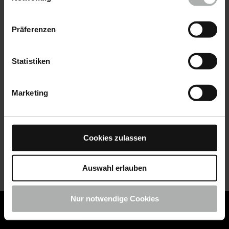
Datenschutz
|
Impressum
Präferenzen
Statistiken
Marketing
Cookies zulassen
Auswahl erlauben
Nur notwendige Cookies
COLOURLOCK ist jetzt Teil von KochChemie -
Jetzt
COLOURLOCK Produkte shoppen