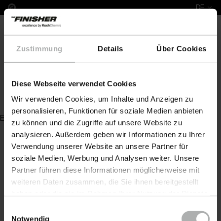
DE
Zustimmung
Details
Über Cookies
Diese Webseite verwendet Cookies
Fußventil für Doppelmembran-Pumpe
Wir verwenden Cookies, um Inhalte und Anzeigen zu
personalisieren, Funktionen für soziale Medien anbieten
Es wurde kein Artikel zu Ihrer Anfrage gefunden
zu können und die Zugriffe auf unsere Website zu
analysieren. Außerdem geben wir Informationen zu Ihrer
Verwendung unserer Website an unsere Partner für
soziale Medien, Werbung und Analysen weiter. Unsere
Partner führen diese Informationen möglicherweise mit
weiteren Daten zusammen, die Sie ihnen bereitgestellt
haben oder die sie im Rahmen Ihrer Nutzung der Dienste
gesammelt haben. Weitere Details sowie die
Einwilligungsauswahl
Einstellungen zu den Cookies finden Sie unter
Notwendig