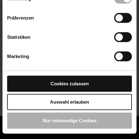
Datenschutz
|
Impressum
Präferenzen
Statistiken
Marketing
Cookies zulassen
Auswahl erlauben
Nur notwendige Cookies
COLOURLOCK ist jetzt Teil von KochChemie -
Jetzt
COLOURLOCK Produkte shoppen