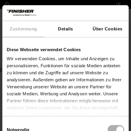
DE
Zustimmung
Details
Über Cookies
Diese Webseite verwendet Cookies
Fine Cut 9330
Wir verwenden Cookies, um Inhalte und Anzeigen zu
personalisieren, Funktionen für soziale Medien anbieten
Es wurde kein Artikel zu Ihrer Anfrage gefunden
zu können und die Zugriffe auf unsere Website zu
analysieren. Außerdem geben wir Informationen zu Ihrer
Verwendung unserer Website an unsere Partner für
soziale Medien, Werbung und Analysen weiter. Unsere
Partner führen diese Informationen möglicherweise mit
weiteren Daten zusammen, die Sie ihnen bereitgestellt
haben oder die sie im Rahmen Ihrer Nutzung der Dienste
gesammelt haben. Weitere Details sowie die
Einwilligungsauswahl
Einstellungen zu den Cookies finden Sie unter
Notwendig