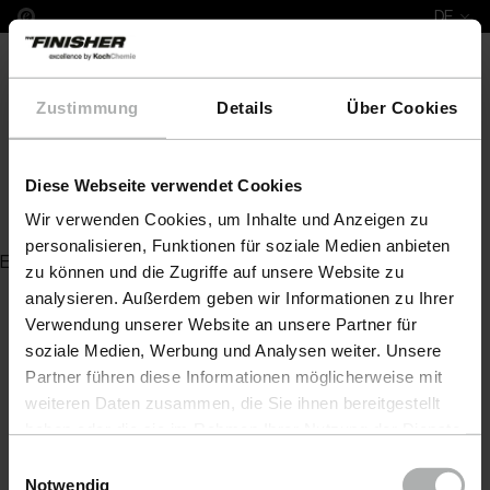
DE
Zustimmung
Details
Über Cookies
Diese Webseite verwendet Cookies
Felgen- & Motorpinsel klein
Wir verwenden Cookies, um Inhalte und Anzeigen zu
personalisieren, Funktionen für soziale Medien anbieten
Es wurde kein Artikel zu Ihrer Anfrage gefunden
zu können und die Zugriffe auf unsere Website zu
analysieren. Außerdem geben wir Informationen zu Ihrer
Verwendung unserer Website an unsere Partner für
soziale Medien, Werbung und Analysen weiter. Unsere
Partner führen diese Informationen möglicherweise mit
weiteren Daten zusammen, die Sie ihnen bereitgestellt
haben oder die sie im Rahmen Ihrer Nutzung der Dienste
gesammelt haben. Weitere Details sowie die
Einwilligungsauswahl
Einstellungen zu den Cookies finden Sie unter
Notwendig