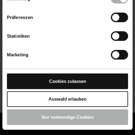
Datenschutz
|
Impressum
Präferenzen
Statistiken
Marketing
Cookies zulassen
Auswahl erlauben
Nur notwendige Cookies
COLOURLOCK ist jetzt Teil von KochChemie -
Jetzt
COLOURLOCK Produkte shoppen