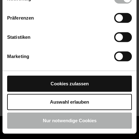
Datenschutz
|
Impressum
Präferenzen
Statistiken
Marketing
Cookies zulassen
Auswahl erlauben
Nur notwendige Cookies
COLOURLOCK ist jetzt Teil von KochChemie -
Jetzt
COLOURLOCK Produkte shoppen