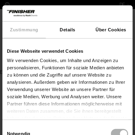
DE
Zustimmung
Details
Über Cookies
Diese Webseite verwendet Cookies
COPO STAR BMP G
Wir verwenden Cookies, um Inhalte und Anzeigen zu
personalisieren, Funktionen für soziale Medien anbieten
Es wurde kein Artikel zu Ihrer Anfrage gefunden
zu können und die Zugriffe auf unsere Website zu
analysieren. Außerdem geben wir Informationen zu Ihrer
Verwendung unserer Website an unsere Partner für
soziale Medien, Werbung und Analysen weiter. Unsere
Partner führen diese Informationen möglicherweise mit
weiteren Daten zusammen, die Sie ihnen bereitgestellt
haben oder die sie im Rahmen Ihrer Nutzung der Dienste
gesammelt haben. Weitere Details sowie die
Einwilligungsauswahl
Einstellungen zu den Cookies finden Sie unter
Notwendig