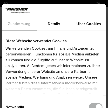
DE
Zustimmung
Details
Über Cookies
Diese Webseite verwendet Cookies
AllroundQuickShine 0,14 L
Wir verwenden Cookies, um Inhalte und Anzeigen zu
personalisieren, Funktionen für soziale Medien anbieten
Es wurde kein Artikel zu Ihrer Anfrage gefunden
zu können und die Zugriffe auf unsere Website zu
analysieren. Außerdem geben wir Informationen zu Ihrer
Verwendung unserer Website an unsere Partner für
soziale Medien, Werbung und Analysen weiter. Unsere
Partner führen diese Informationen möglicherweise mit
weiteren Daten zusammen, die Sie ihnen bereitgestellt
haben oder die sie im Rahmen Ihrer Nutzung der Dienste
gesammelt haben. Weitere Details sowie die
Einwilligungsauswahl
Einstellungen zu den Cookies finden Sie unter
Notwendig