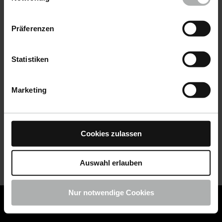
Datenschutz
|
Impressum
Präferenzen
Statistiken
Marketing
Cookies zulassen
Auswahl erlauben
Nur notwendige Cookies
COLOURLOCK ist jetzt Teil von KochChemie -
Jetzt
COLOURLOCK Produkte shoppen