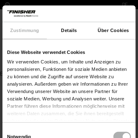
DE
Zustimmung
Details
Über Cookies
Diese Webseite verwendet Cookies
1K-Nano
Wir verwenden Cookies, um Inhalte und Anzeigen zu
personalisieren, Funktionen für soziale Medien anbieten
Es wurde kein Artikel zu Ihrer Anfrage gefunden
zu können und die Zugriffe auf unsere Website zu
analysieren. Außerdem geben wir Informationen zu Ihrer
Verwendung unserer Website an unsere Partner für
soziale Medien, Werbung und Analysen weiter. Unsere
Partner führen diese Informationen möglicherweise mit
weiteren Daten zusammen, die Sie ihnen bereitgestellt
haben oder die sie im Rahmen Ihrer Nutzung der Dienste
gesammelt haben. Weitere Details sowie die
Einwilligungsauswahl
Einstellungen zu den Cookies finden Sie unter
Notwendig