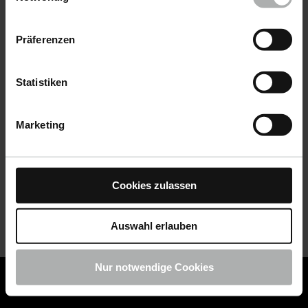
Datenschutz
|
Impressum
Präferenzen
Statistiken
Marketing
Cookies zulassen
Auswahl erlauben
Nur notwendige Cookies
COLOURLOCK ist jetzt Teil von KochChemie -
Jetzt
COLOURLOCK Produkte shoppen