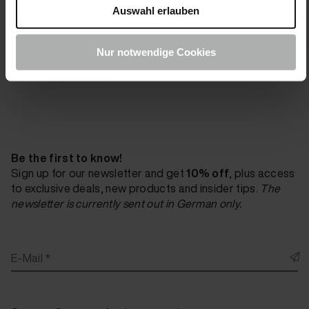
Auswahl erlauben
FAQ's
Contact
Nur notwendige Cookies
Be the first to know!
Sign up for our newsletter and get
10% off
, plus access
to exclusive deals, new products and insider tips.
The
newsletter is currently sent out in German only.
E-Mail *