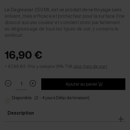
Le Degreaser 250 ML est un produit de nettoyage sans
solvant, mais efficace et protecteur pour la surface. Il ne
dissout aucune couleur et convient donc parfaitement
au dégraissage de tous les types de cuir, y compris le
similicuir.
16,90 €
= 67,60 €/l ·
Prix y compris 19% TVA
plus frais de port
Ajouter au panier
Disponible
(2 - 4 jours Délai de livraison)
Description