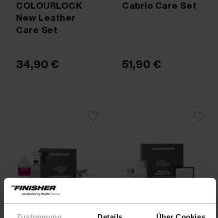
COLOURLOCK
Cabrio Care Set
New Leather
Care Set
34,90 €
51,90 €
Zustimmung
Details
Über Cookies