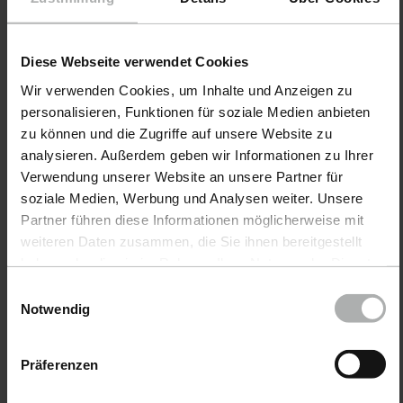
COLOURLOCK · N°
COLOURLOCK · N°
d'article 8802-S-01
d'article 8812-S-01
Diese Webseite verwendet Cookies
Cabrio Colour
Sneaker Cleaner
Wir verwenden Cookies, um Inhalte und Anzeigen zu
Set
Set
personalisieren, Funktionen für soziale Medien anbieten
zu können und die Zugriffe auf unsere Website zu
160,90 €
34,90 €
analysieren. Außerdem geben wir Informationen zu Ihrer
Verwendung unserer Website an unsere Partner für
soziale Medien, Werbung und Analysen weiter. Unsere
Partner führen diese Informationen möglicherweise mit
weiteren Daten zusammen, die Sie ihnen bereitgestellt
haben oder die sie im Rahmen Ihrer Nutzung der Dienste
Kits complets Colourlock : la solution globale pour
gesammelt haben. Weitere Details sowie die
l'entretien et la réparation du cuir
Einwilligungsauswahl
Einstellungen zu den Cookies finden Sie unter
Notwendig
Le cuir utilisé dans les véhicules, sur les meubles ou dans
Datenschutz
|
Impressum
les vêtements est un produit naturel précieux qui souffre
Präferenzen
de l'utilisation régulière et des influences extérieures
telles que les rayons UV ou l'abrasion. Avec les kits