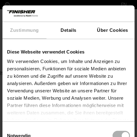
EN
Zustimmung
Details
Über Cookies
Diese Webseite verwendet Cookies
COLOURLOCK Top Coat Compact dull 1 l
Wir verwenden Cookies, um Inhalte und Anzeigen zu
personalisieren, Funktionen für soziale Medien anbieten
Item not found
zu können und die Zugriffe auf unsere Website zu
analysieren. Außerdem geben wir Informationen zu Ihrer
Verwendung unserer Website an unsere Partner für
soziale Medien, Werbung und Analysen weiter. Unsere
Partner führen diese Informationen möglicherweise mit
weiteren Daten zusammen, die Sie ihnen bereitgestellt
haben oder die sie im Rahmen Ihrer Nutzung der Dienste
gesammelt haben. Weitere Details sowie die
Einwilligungsauswahl
Einstellungen zu den Cookies finden Sie unter
Notwendig