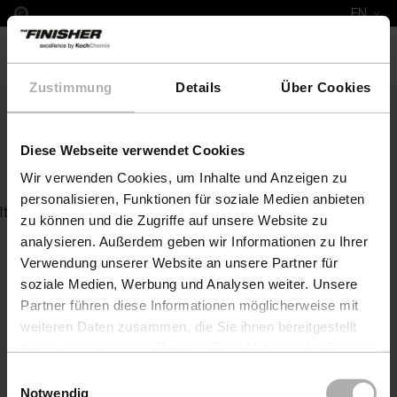
EN
Zustimmung
Details
Über Cookies
Diese Webseite verwendet Cookies
Quick & Shine 10 L
Wir verwenden Cookies, um Inhalte und Anzeigen zu
personalisieren, Funktionen für soziale Medien anbieten
Item not found
zu können und die Zugriffe auf unsere Website zu
analysieren. Außerdem geben wir Informationen zu Ihrer
Verwendung unserer Website an unsere Partner für
soziale Medien, Werbung und Analysen weiter. Unsere
Partner führen diese Informationen möglicherweise mit
weiteren Daten zusammen, die Sie ihnen bereitgestellt
haben oder die sie im Rahmen Ihrer Nutzung der Dienste
gesammelt haben. Weitere Details sowie die
Einwilligungsauswahl
Einstellungen zu den Cookies finden Sie unter
Notwendig