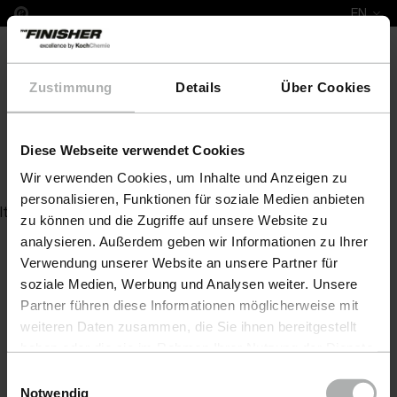
EN
Zustimmung
Details
Über Cookies
Diese Webseite verwendet Cookies
PreWash express 23 KG
Wir verwenden Cookies, um Inhalte und Anzeigen zu
personalisieren, Funktionen für soziale Medien anbieten
Item not found
zu können und die Zugriffe auf unsere Website zu
analysieren. Außerdem geben wir Informationen zu Ihrer
Verwendung unserer Website an unsere Partner für
soziale Medien, Werbung und Analysen weiter. Unsere
Partner führen diese Informationen möglicherweise mit
weiteren Daten zusammen, die Sie ihnen bereitgestellt
haben oder die sie im Rahmen Ihrer Nutzung der Dienste
gesammelt haben. Weitere Details sowie die
Einwilligungsauswahl
Einstellungen zu den Cookies finden Sie unter
Notwendig