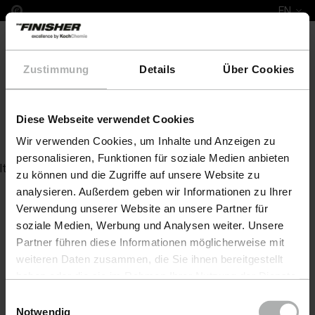
EN
Zustimmung
Details
Über Cookies
Diese Webseite verwendet Cookies
Power-Schaum 21 KG
Wir verwenden Cookies, um Inhalte und Anzeigen zu
personalisieren, Funktionen für soziale Medien anbieten
Item not found
zu können und die Zugriffe auf unsere Website zu
analysieren. Außerdem geben wir Informationen zu Ihrer
Verwendung unserer Website an unsere Partner für
soziale Medien, Werbung und Analysen weiter. Unsere
Partner führen diese Informationen möglicherweise mit
weiteren Daten zusammen, die Sie ihnen bereitgestellt
haben oder die sie im Rahmen Ihrer Nutzung der Dienste
gesammelt haben. Weitere Details sowie die
Einwilligungsauswahl
Einstellungen zu den Cookies finden Sie unter
Notwendig