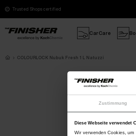
Trusted Shops certified
CarCare
Bo
COLOURLOCK Nubuk Fresh 1 L Natuzzi
Zustimmung
Diese Webseite verwendet 
Wir verwenden Cookies, um I