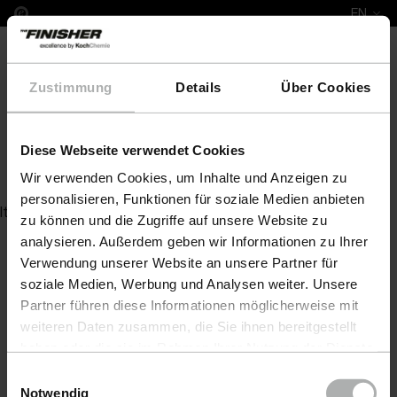
EN
Zustimmung
Details
Über Cookies
Diese Webseite verwendet Cookies
NanoCrystal Polish 210 KG
Wir verwenden Cookies, um Inhalte und Anzeigen zu
personalisieren, Funktionen für soziale Medien anbieten
Item not found
zu können und die Zugriffe auf unsere Website zu
analysieren. Außerdem geben wir Informationen zu Ihrer
Verwendung unserer Website an unsere Partner für
soziale Medien, Werbung und Analysen weiter. Unsere
Partner führen diese Informationen möglicherweise mit
weiteren Daten zusammen, die Sie ihnen bereitgestellt
haben oder die sie im Rahmen Ihrer Nutzung der Dienste
gesammelt haben. Weitere Details sowie die
Einwilligungsauswahl
Einstellungen zu den Cookies finden Sie unter
Notwendig