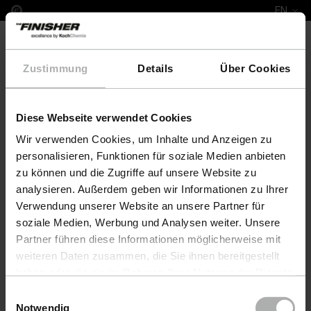
EN
Zustimmung
Details
Über Cookies
Diese Webseite verwendet Cookies
Leather Fresh Set XS Hukla
Wir verwenden Cookies, um Inhalte und Anzeigen zu
personalisieren, Funktionen für soziale Medien anbieten
zu können und die Zugriffe auf unsere Website zu
analysieren. Außerdem geben wir Informationen zu Ihrer
Verwendung unserer Website an unsere Partner für
soziale Medien, Werbung und Analysen weiter. Unsere
Partner führen diese Informationen möglicherweise mit
weiteren Daten zusammen, die Sie ihnen bereitgestellt
haben oder die sie im Rahmen Ihrer Nutzung der Dienste
gesammelt haben. Weitere Details sowie die
Einwilligungsauswahl
Einstellungen zu den Cookies finden Sie unter
Notwendig