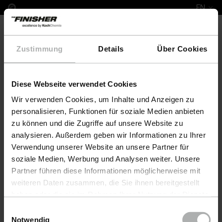
EN
Zustimmung
Details
Über Cookies
Diese Webseite verwendet Cookies
Leather Fresh Set XS Beldivani
Wir verwenden Cookies, um Inhalte und Anzeigen zu
personalisieren, Funktionen für soziale Medien anbieten
zu können und die Zugriffe auf unsere Website zu
analysieren. Außerdem geben wir Informationen zu Ihrer
Verwendung unserer Website an unsere Partner für
soziale Medien, Werbung und Analysen weiter. Unsere
Partner führen diese Informationen möglicherweise mit
weiteren Daten zusammen, die Sie ihnen bereitgestellt
haben oder die sie im Rahmen Ihrer Nutzung der Dienste
gesammelt haben. Weitere Details sowie die
Einwilligungsauswahl
Einstellungen zu den Cookies finden Sie unter
Notwendig