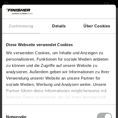
EN
Zustimmung
Details
Über Cookies
Diese Webseite verwendet Cookies
COLOURLOCK Leather Fresh Colour & Protect Set CA
Wir verwenden Cookies, um Inhalte und Anzeigen zu
personalisieren, Funktionen für soziale Medien anbieten
zu können und die Zugriffe auf unsere Website zu
analysieren. Außerdem geben wir Informationen zu Ihrer
Verwendung unserer Website an unsere Partner für
soziale Medien, Werbung und Analysen weiter. Unsere
Partner führen diese Informationen möglicherweise mit
weiteren Daten zusammen, die Sie ihnen bereitgestellt
haben oder die sie im Rahmen Ihrer Nutzung der Dienste
gesammelt haben. Weitere Details sowie die
Einwilligungsauswahl
Einstellungen zu den Cookies finden Sie unter
Notwendig