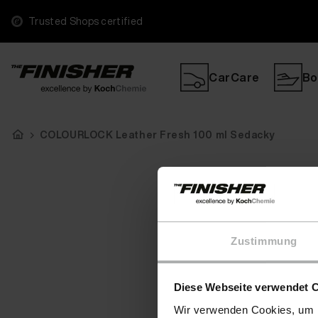
Trusted Shops certified
CarCare
Bo
COLOURLOCK Leather Fresh 100 ml Sedacky
Zustimmung
Diese Webseite verwendet 
Wir verwenden Cookies, um I