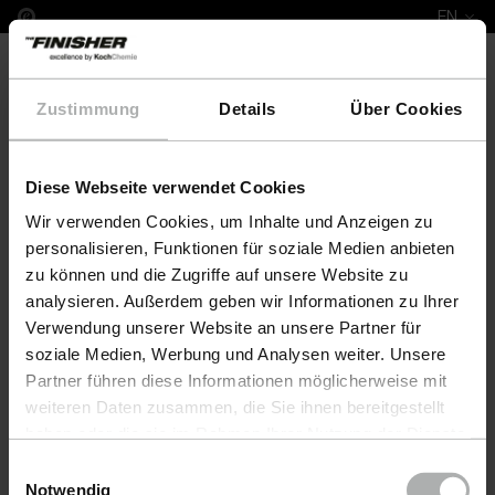
EN
Zustimmung
Details
Über Cookies
Diese Webseite verwendet Cookies
COLOURLOCK Leather Fresh 100 ml Fiat
Wir verwenden Cookies, um Inhalte und Anzeigen zu
personalisieren, Funktionen für soziale Medien anbieten
zu können und die Zugriffe auf unsere Website zu
analysieren. Außerdem geben wir Informationen zu Ihrer
Verwendung unserer Website an unsere Partner für
soziale Medien, Werbung und Analysen weiter. Unsere
Partner führen diese Informationen möglicherweise mit
weiteren Daten zusammen, die Sie ihnen bereitgestellt
haben oder die sie im Rahmen Ihrer Nutzung der Dienste
gesammelt haben. Weitere Details sowie die
Einwilligungsauswahl
Einstellungen zu den Cookies finden Sie unter
Notwendig