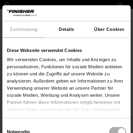
EN
Zustimmung
Details
Über Cookies
Diese Webseite verwendet Cookies
COLOURLOCK Leather Fresh 100 ml Audi
Wir verwenden Cookies, um Inhalte und Anzeigen zu
personalisieren, Funktionen für soziale Medien anbieten
zu können und die Zugriffe auf unsere Website zu
analysieren. Außerdem geben wir Informationen zu Ihrer
Verwendung unserer Website an unsere Partner für
soziale Medien, Werbung und Analysen weiter. Unsere
Partner führen diese Informationen möglicherweise mit
weiteren Daten zusammen, die Sie ihnen bereitgestellt
haben oder die sie im Rahmen Ihrer Nutzung der Dienste
gesammelt haben. Weitere Details sowie die
Einwilligungsauswahl
Einstellungen zu den Cookies finden Sie unter
Notwendig