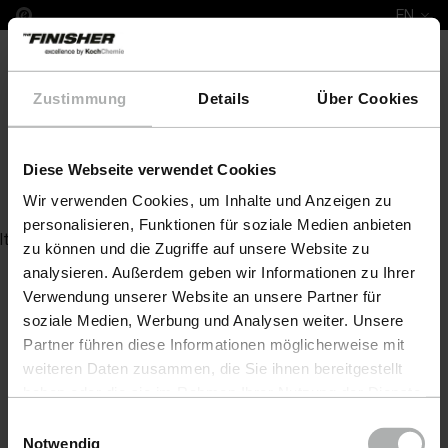
EN
Zustimmung
Details
Über Cookies
Diese Webseite verwendet Cookies
Leather Colour Steinhoff
Wir verwenden Cookies, um Inhalte und Anzeigen zu
personalisieren, Funktionen für soziale Medien anbieten
Item not found
zu können und die Zugriffe auf unsere Website zu
analysieren. Außerdem geben wir Informationen zu Ihrer
Verwendung unserer Website an unsere Partner für
soziale Medien, Werbung und Analysen weiter. Unsere
Partner führen diese Informationen möglicherweise mit
weiteren Daten zusammen, die Sie ihnen bereitgestellt
haben oder die sie im Rahmen Ihrer Nutzung der Dienste
gesammelt haben. Weitere Details sowie die
Einwilligungsauswahl
Einstellungen zu den Cookies finden Sie unter
Notwendig