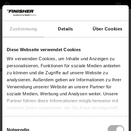
EN
Zustimmung
Details
Über Cookies
Diese Webseite verwendet Cookies
Leather Colour Ikea
Wir verwenden Cookies, um Inhalte und Anzeigen zu
personalisieren, Funktionen für soziale Medien anbieten
Item not found
zu können und die Zugriffe auf unsere Website zu
analysieren. Außerdem geben wir Informationen zu Ihrer
Verwendung unserer Website an unsere Partner für
soziale Medien, Werbung und Analysen weiter. Unsere
Partner führen diese Informationen möglicherweise mit
weiteren Daten zusammen, die Sie ihnen bereitgestellt
haben oder die sie im Rahmen Ihrer Nutzung der Dienste
gesammelt haben. Weitere Details sowie die
Einwilligungsauswahl
Einstellungen zu den Cookies finden Sie unter
Notwendig