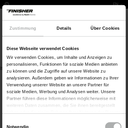
EN
Zustimmung
Details
Über Cookies
Diese Webseite verwendet Cookies
Leather Colour DFM Sp. z o.o.
Wir verwenden Cookies, um Inhalte und Anzeigen zu
personalisieren, Funktionen für soziale Medien anbieten
Item not found
zu können und die Zugriffe auf unsere Website zu
analysieren. Außerdem geben wir Informationen zu Ihrer
Verwendung unserer Website an unsere Partner für
soziale Medien, Werbung und Analysen weiter. Unsere
Partner führen diese Informationen möglicherweise mit
weiteren Daten zusammen, die Sie ihnen bereitgestellt
haben oder die sie im Rahmen Ihrer Nutzung der Dienste
gesammelt haben. Weitere Details sowie die
Einwilligungsauswahl
Einstellungen zu den Cookies finden Sie unter
Notwendig