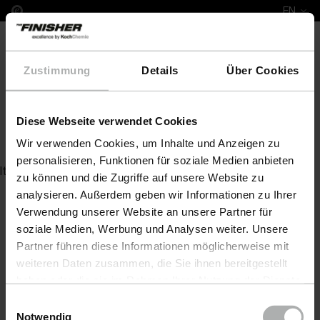
EN
Zustimmung
Details
Über Cookies
Diese Webseite verwendet Cookies
Leather Colour Carina
Wir verwenden Cookies, um Inhalte und Anzeigen zu
personalisieren, Funktionen für soziale Medien anbieten
Item not found
zu können und die Zugriffe auf unsere Website zu
analysieren. Außerdem geben wir Informationen zu Ihrer
Verwendung unserer Website an unsere Partner für
soziale Medien, Werbung und Analysen weiter. Unsere
Partner führen diese Informationen möglicherweise mit
weiteren Daten zusammen, die Sie ihnen bereitgestellt
haben oder die sie im Rahmen Ihrer Nutzung der Dienste
gesammelt haben. Weitere Details sowie die
Einwilligungsauswahl
Einstellungen zu den Cookies finden Sie unter
Notwendig