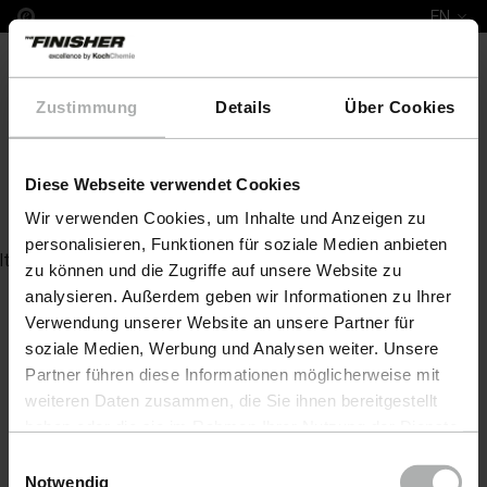
EN
Zustimmung
Details
Über Cookies
Diese Webseite verwendet Cookies
Hyper Dryer 20 L
Wir verwenden Cookies, um Inhalte und Anzeigen zu
personalisieren, Funktionen für soziale Medien anbieten
Item not found
zu können und die Zugriffe auf unsere Website zu
analysieren. Außerdem geben wir Informationen zu Ihrer
Verwendung unserer Website an unsere Partner für
soziale Medien, Werbung und Analysen weiter. Unsere
Partner führen diese Informationen möglicherweise mit
weiteren Daten zusammen, die Sie ihnen bereitgestellt
haben oder die sie im Rahmen Ihrer Nutzung der Dienste
gesammelt haben. Weitere Details sowie die
Einwilligungsauswahl
Einstellungen zu den Cookies finden Sie unter
Notwendig