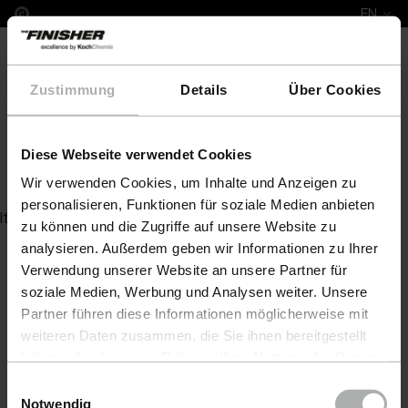
EN
Zustimmung
Details
Über Cookies
Diese Webseite verwendet Cookies
Gentle Snow Foam 5 L
Wir verwenden Cookies, um Inhalte und Anzeigen zu
personalisieren, Funktionen für soziale Medien anbieten
Item not found
zu können und die Zugriffe auf unsere Website zu
analysieren. Außerdem geben wir Informationen zu Ihrer
Verwendung unserer Website an unsere Partner für
soziale Medien, Werbung und Analysen weiter. Unsere
Partner führen diese Informationen möglicherweise mit
weiteren Daten zusammen, die Sie ihnen bereitgestellt
haben oder die sie im Rahmen Ihrer Nutzung der Dienste
gesammelt haben. Weitere Details sowie die
Einwilligungsauswahl
Einstellungen zu den Cookies finden Sie unter
Notwendig