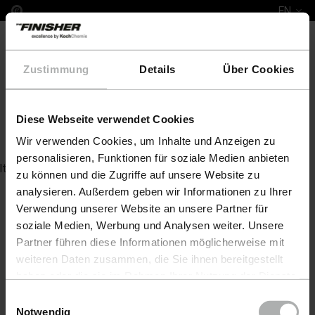
EN
Zustimmung
Details
Über Cookies
Diese Webseite verwendet Cookies
Felgenreiniger K viskos
Wir verwenden Cookies, um Inhalte und Anzeigen zu
personalisieren, Funktionen für soziale Medien anbieten
Item not found
zu können und die Zugriffe auf unsere Website zu
analysieren. Außerdem geben wir Informationen zu Ihrer
Verwendung unserer Website an unsere Partner für
soziale Medien, Werbung und Analysen weiter. Unsere
Partner führen diese Informationen möglicherweise mit
weiteren Daten zusammen, die Sie ihnen bereitgestellt
haben oder die sie im Rahmen Ihrer Nutzung der Dienste
gesammelt haben. Weitere Details sowie die
Einwilligungsauswahl
Einstellungen zu den Cookies finden Sie unter
Notwendig