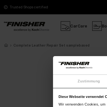
Trusted Shops certified
CarCare
Bo
Complete Leather Repair Set samplebased
Zustimmung
Diese Webseite verwendet 
Wir verwenden Cookies, um I