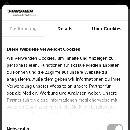
EN
Zustimmung
Details
Über Cookies
Diese Webseite verwendet Cookies
Complete Leather Repair Set Mitsubishi
Wir verwenden Cookies, um Inhalte und Anzeigen zu
personalisieren, Funktionen für soziale Medien anbieten
zu können und die Zugriffe auf unsere Website zu
analysieren. Außerdem geben wir Informationen zu Ihrer
Verwendung unserer Website an unsere Partner für
soziale Medien, Werbung und Analysen weiter. Unsere
Partner führen diese Informationen möglicherweise mit
weiteren Daten zusammen, die Sie ihnen bereitgestellt
haben oder die sie im Rahmen Ihrer Nutzung der Dienste
gesammelt haben. Weitere Details sowie die
Einwilligungsauswahl
Einstellungen zu den Cookies finden Sie unter
Notwendig