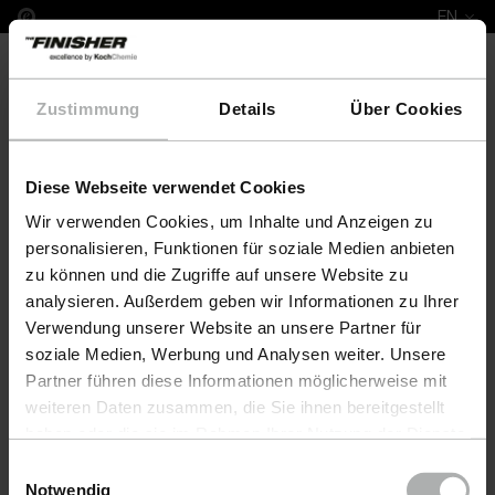
EN
Zustimmung
Details
Über Cookies
Diese Webseite verwendet Cookies
Complete Leather Repair Set Mazda
Wir verwenden Cookies, um Inhalte und Anzeigen zu
personalisieren, Funktionen für soziale Medien anbieten
zu können und die Zugriffe auf unsere Website zu
analysieren. Außerdem geben wir Informationen zu Ihrer
Verwendung unserer Website an unsere Partner für
soziale Medien, Werbung und Analysen weiter. Unsere
Partner führen diese Informationen möglicherweise mit
weiteren Daten zusammen, die Sie ihnen bereitgestellt
haben oder die sie im Rahmen Ihrer Nutzung der Dienste
gesammelt haben. Weitere Details sowie die
Einwilligungsauswahl
Einstellungen zu den Cookies finden Sie unter
Notwendig