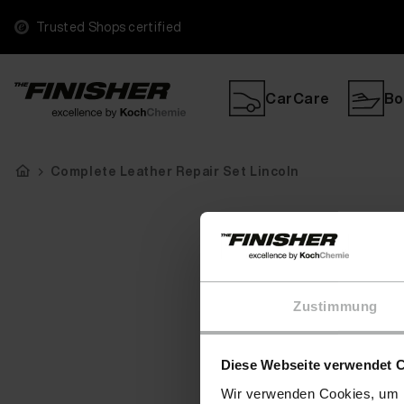
Trusted Shops certified
CarCare
Bo
Complete Leather Repair Set Lincoln
Zustimmung
Diese Webseite verwendet 
Wir verwenden Cookies, um I