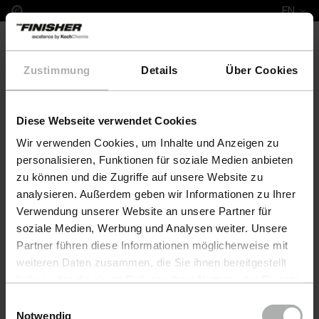
EN
Zustimmung
Details
Über Cookies
Diese Webseite verwendet Cookies
Complete Leather Repair Set Land Rover
Wir verwenden Cookies, um Inhalte und Anzeigen zu
personalisieren, Funktionen für soziale Medien anbieten
zu können und die Zugriffe auf unsere Website zu
analysieren. Außerdem geben wir Informationen zu Ihrer
Verwendung unserer Website an unsere Partner für
soziale Medien, Werbung und Analysen weiter. Unsere
Partner führen diese Informationen möglicherweise mit
weiteren Daten zusammen, die Sie ihnen bereitgestellt
haben oder die sie im Rahmen Ihrer Nutzung der Dienste
gesammelt haben. Weitere Details sowie die
Einwilligungsauswahl
Einstellungen zu den Cookies finden Sie unter
Notwendig