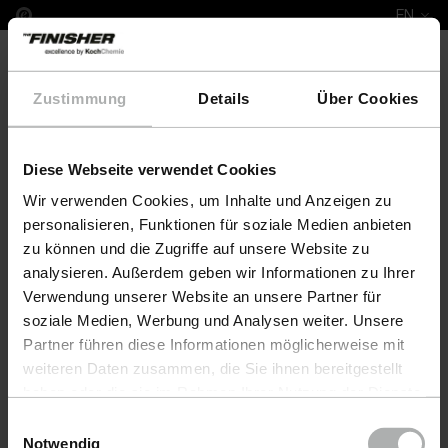
EN
Zustimmung
Details
Über Cookies
Diese Webseite verwendet Cookies
Complete Leather Repair Set ADA
Wir verwenden Cookies, um Inhalte und Anzeigen zu
personalisieren, Funktionen für soziale Medien anbieten
zu können und die Zugriffe auf unsere Website zu
analysieren. Außerdem geben wir Informationen zu Ihrer
Verwendung unserer Website an unsere Partner für
soziale Medien, Werbung und Analysen weiter. Unsere
Partner führen diese Informationen möglicherweise mit
weiteren Daten zusammen, die Sie ihnen bereitgestellt
haben oder die sie im Rahmen Ihrer Nutzung der Dienste
gesammelt haben. Weitere Details sowie die
Einwilligungsauswahl
Einstellungen zu den Cookies finden Sie unter
Notwendig