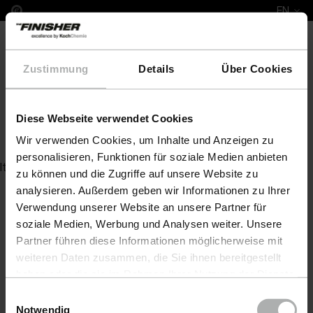
EN
Zustimmung
Details
Über Cookies
Diese Webseite verwendet Cookies
Allround Window Cleaner 1 L
Wir verwenden Cookies, um Inhalte und Anzeigen zu
personalisieren, Funktionen für soziale Medien anbieten
Item not found
zu können und die Zugriffe auf unsere Website zu
analysieren. Außerdem geben wir Informationen zu Ihrer
Verwendung unserer Website an unsere Partner für
soziale Medien, Werbung und Analysen weiter. Unsere
Partner führen diese Informationen möglicherweise mit
weiteren Daten zusammen, die Sie ihnen bereitgestellt
haben oder die sie im Rahmen Ihrer Nutzung der Dienste
gesammelt haben. Weitere Details sowie die
Einwilligungsauswahl
Einstellungen zu den Cookies finden Sie unter
Notwendig