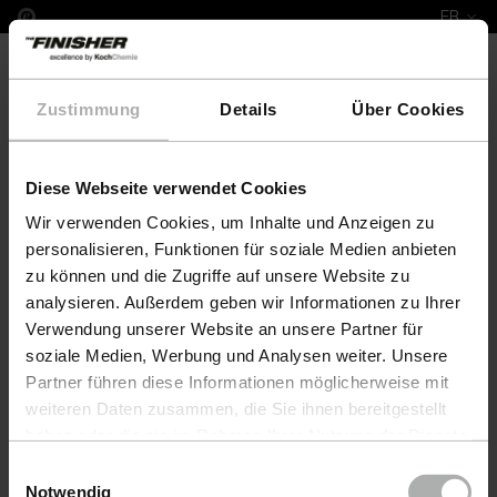
FR
Zustimmung
Details
Über Cookies
Diese Webseite verwendet Cookies
COLOURLOCK Leather Fresh Colour & Protect Set N
Wir verwenden Cookies, um Inhalte und Anzeigen zu
personalisieren, Funktionen für soziale Medien anbieten
zu können und die Zugriffe auf unsere Website zu
analysieren. Außerdem geben wir Informationen zu Ihrer
Verwendung unserer Website an unsere Partner für
soziale Medien, Werbung und Analysen weiter. Unsere
Partner führen diese Informationen möglicherweise mit
weiteren Daten zusammen, die Sie ihnen bereitgestellt
haben oder die sie im Rahmen Ihrer Nutzung der Dienste
gesammelt haben. Weitere Details sowie die
Einwilligungsauswahl
Einstellungen zu den Cookies finden Sie unter
Notwendig